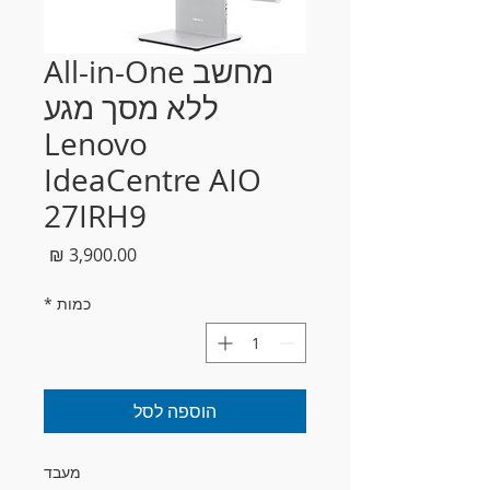
מחשב All-in-One
ללא מסך מגע
Lenovo
IdeaCentre AIO
27IRH9
מחיר
כמות
*
הוספה לסל
מעבד