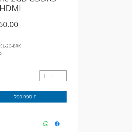
 HDMI
-SL-2G-BRK
מ
GeForce GT 1030
ess 3.0
2GB
מהיר
הוספה לסל
 - GPU Boost Clock : 1506 MHz ,
e Clock : 1266 MHz
Mode (Default) - GPU Boost Clock
MHz , GPU Base Clock : 1228 MHz
ליבות 