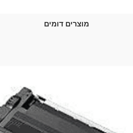
384
ת זיכרון
3004 
מוצרים דומים
ק זיכרון
64-bit
רזולוציה
DVI Max
יציאות
DVI Outp
HDMI Out
HDCP Su
ר תמיכה
ASUS GP
מימדים