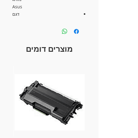
Asus
דגם
ROG-STRIX-RTX2070S-O8G-
GAMING
מעבד גרפי
NVIDIA® GeForce® RTX 2070
מוצרים דומים
SUPER
נפח זכרון
GDDR6 8GB
מהירות ליבה
OC Mode - GPU Boost Clock :
1935MHz , GPU Base Clock :
1635MHz
Gaming Mode (Default) - GPU
Boost Clock : 1905MHz , GPU
Base Clock : 1605MHz
מהירות זכרון
14000MHz