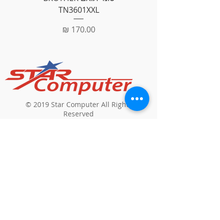
TN3601XXL
מחיר
© 2019 Star Computer All Rights
Reserved
חנות מוצרי מחשבים וסלולר
כתובת
: שפרעם,
דאוד סולימאן
תלחמי 304
דוא"ל
:
geries1973@gmail.com
טל
:
04-9502456