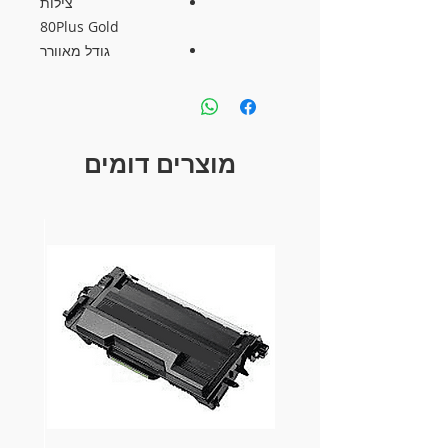
צילות
80Plus Gold
גודל מאוורר
12 ס"מ
אריזת
Retail
חיבורים
מוצרים דומים
MB 24 PIN x1
CPU 12v 4+4 PIN x1
PCI-E 6+2 PIN x4
SATA x8
PERIPHERAL 4 PIN x6
FDD Cable 4 PIN x1
שונות
Active PFC