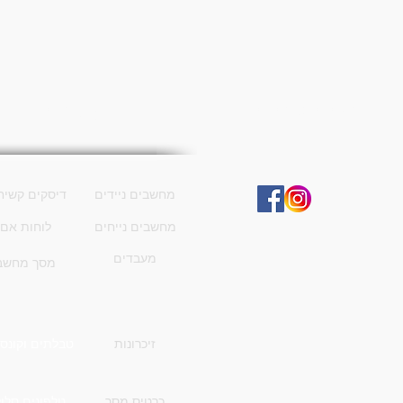
שפת
כל השפות (על פי מקלדת א
שפ
עברית, אנגלית, רוסית, ערבית,
רשתות חברתיות
קטגוריות
עמיד במים ואבק לפי תקן 
מחשבים ניידים
דיסקים קשיח
מחשבים נייחים
לוחות אם
סי
ano-SIM
מעבדים
מסך מחשב
טעינ
תמיכה 
תומך בכל הרשתות
זיכרונות
טבלתים וקונסו
כרטיס מסך
טלפונים סלו