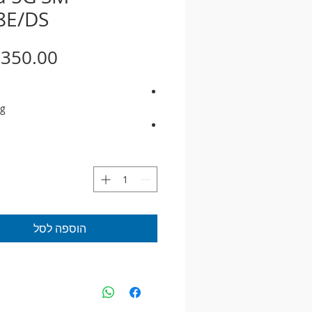
8E/DS
g
S22 Ultra
8E/DS
שנה אחריות
הוספה לסל
מעב
c AMOLED 2X 1Hz-120Hz