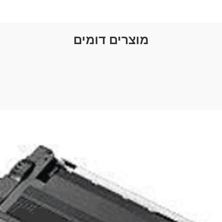
רזולוציה
QHD+ Di
קישוריות
מוצרים דומים
WI-FI 80
Bluetoo
NFC
 העמוד)
256GB
ון RAM
12GB
בת זכרון
ללא
מצלמה
 (סלפי)