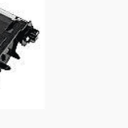
40 מגה פיקסל (f/2.2)
תומך 8K במהירות
(7680x4320)
תומך 4K UHD במהי
(3840x2160)
לשנייה (1920x1080)
לשנייה (1280x720)
GPS מ
חיישן טבי
חיישן טביעת אצבע מוט
חיבור 3.5 מ"
סוג חיב
e-C
מערכת