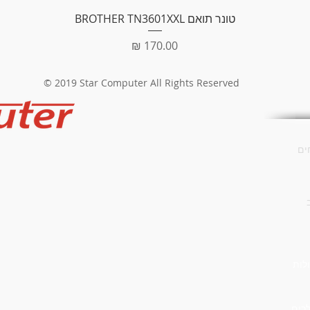
Android
תצוגה מהירה
טונר תואם BROTHER TN3601XXL
 הקלדה
נדרואיד)
מחיר
ת ממשק
 צרפתית,
© 2019 Star Computer All Rights Reserved
ספרדית
שונות
IP68
צבע
ים
שחור
ם (SIM)
Dual N
ה מהירה
תומך
ברשתות
 בישראל
לות
לרים