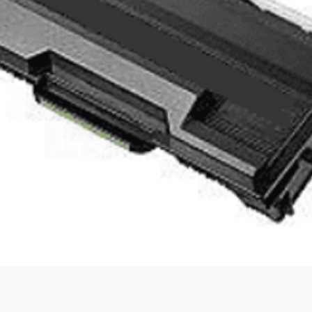
וידאו
 24 פריימים לשנייה
רות 60 פריימים לשנייה
תומך 1080p FHD במהירות 60 פריימים
תומך 720p HD במהירות 30 פריימים
ובנה
כלול
עת אצבע
מע במסך
מ
ללא
ור טעינה
USB Typ
 הפעלה