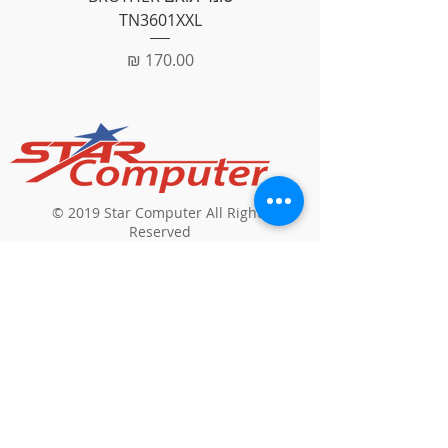
TN3601XXL
מחיר
© 2019 Star Computer All Rights
Reserved
חנות מוצרי מחשבים וסלולר
כתובת
: שפרעם,
דאוד סולימאן
תלחמי 304
דוא"ל
:
geries1973@gmail.com
טל
:
04-9502456