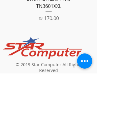
TN3601XXL
מחיר
© 2019 Star Computer All Rights
Reserved
חנות מוצרי מחשבים וסלולר
כתובת
: שפרעם,
דאוד סולימאן
תלחמי 304
דוא"ל
:
geries1973@gmail.com
טל
:
04-9502456