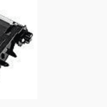
8 מגה פיקסל
מערכת
חיבור טעינה והעבר
e-C
חיבו
mm
כ- 476 גר
ometer
nsor
etic Sensor
nsor