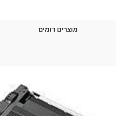
Snapdra
core (4
GHz Kry
קישוריות
Wi-Fi
מוצרים דומים
Bluetoo
 אלחוטי
Wi-Fi 8
 העמוד)
32GB
ון RAM
3GB
ן לרכישה
בנפרד)
1
 קידמית
 אחורית