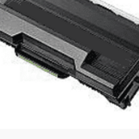
 הפעלה
Android
ת נתונים
USB Typ
ר אוזניות
PL 3.5
A-GPS
כלול
צבע
אפור
משקל כ-
ם
שונות
חיישנים:
Acceler
Gyro Se
Geomagn
Hall Se