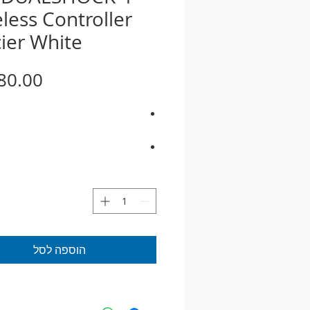
less Controller
ier White
אנלוגיות
, לבן Glacier White, שחור
שנה אחריות ע"י היבואן הריש
הוספה לסל