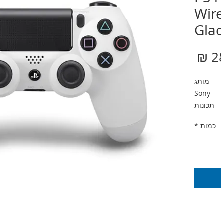
Wire
Glac
מחיר
מותג
Sony
תכונות
15 כפתורים, משטח מגע לחיץ , 2 ידיות
כמות
*
 360°
צבע
אחריות
מי ישפאר