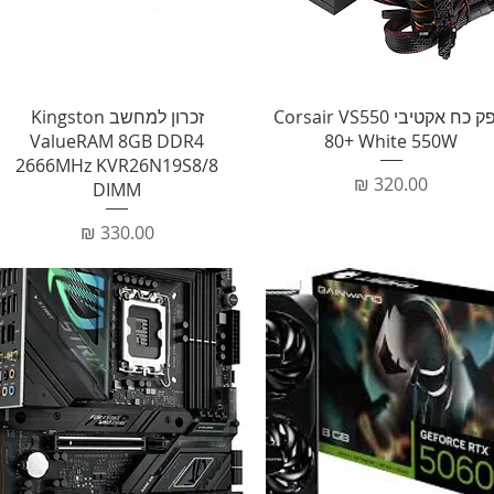
תצוגה מהירה
תצוגה מהירה
ספק כח אקטיבי Corsair VS550
זכרון למחשב Kingston
ValueRAM 8GB DDR4
80+ White 550W
2666MHz KVR26N19S8/8
מחיר
DIMM
מחיר